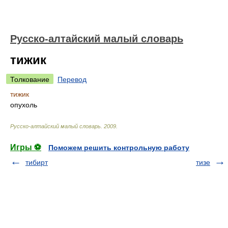
Русско-алтайский малый словарь
тижик
Толкование
Перевод
тижик
опухоль
Русско-алтайский малый словарь
.
2009
.
Игры ⚽
Поможем решить контрольную работу
тибирт
тизе