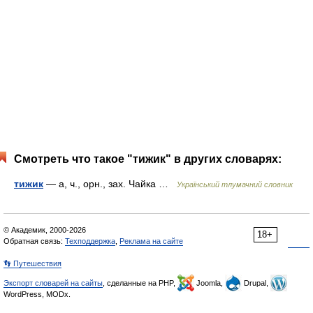
Смотреть что такое "тижик" в других словарях:
тижик
— а, ч., орн., зах. Чайка …
Український тлумачний словник
© Академик, 2000-2026
18+
Обратная связь:
Техподдержка
,
Реклама на сайте
👣 Путешествия
Экспорт словарей на сайты
, сделанные на PHP,
Joomla,
Drupal,
WordPress, MODx.